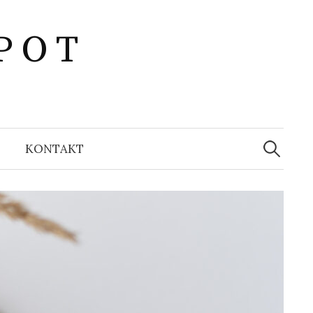
P O T
Suchen
nach:
KONTAKT