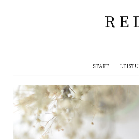
Springe
zum
R E 
Inhalt
START
LEIST