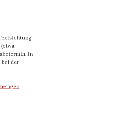
 Textsichtung
 (etwa
abetermin. In
 bei der
sherigen