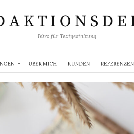
D A K T I O N S D E 
Büro für Textgestaltung
UNGEN
ÜBER MICH
KUNDEN
REFERENZEN